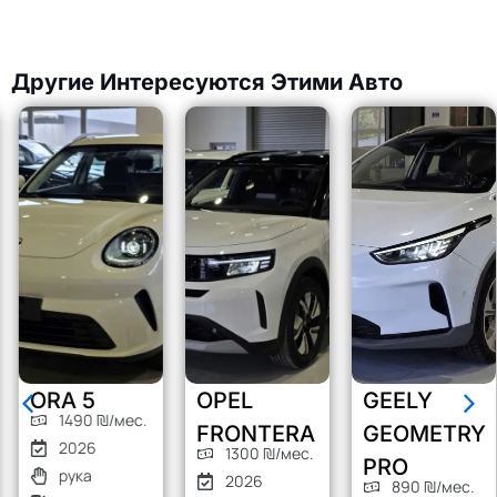
Другие Интересуются Этими Авто
ORA 5
OPEL
GEELY
1490 ₪/мес.
FRONTERA
GEOMETRY
2026
1300 ₪/мес.
PRO
рука
2026
890 ₪/мес.