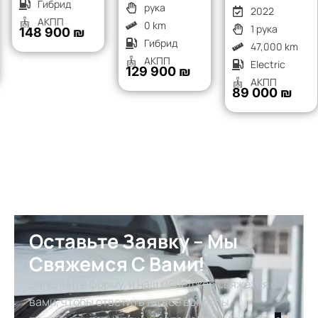
Гибрид
рука
2022
АКПП
0 km
1 рука
148 900 ₪
Гибрид
47,000 km
АКПП
Electric
129 900 ₪
АКПП
89 000 ₪
Оставьте Заявку – Мы
Свяжемся С Вами!
Заполните форму, и наш менеджер свяжется с
вами, чтобы ответить на все вопросы,