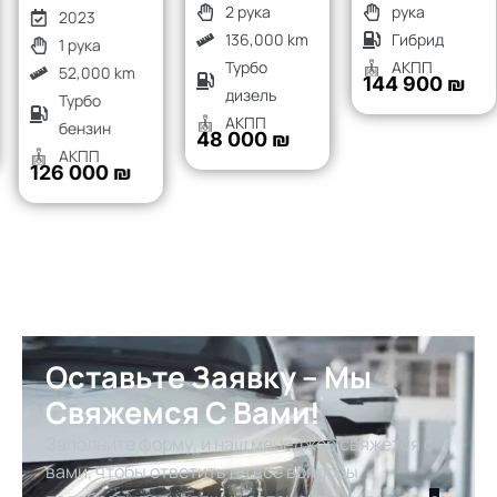
2 рука
рука
2023
136,000 km
Гибрид
1 рука
Турбо
АКПП
52,000 km
144 900 ₪
дизель
Турбо
АКПП
бензин
48 000 ₪
АКПП
126 000 ₪
Оставьте Заявку – Мы
Свяжемся С Вами!
Заполните форму, и наш менеджер свяжется с
вами, чтобы ответить на все вопросы,