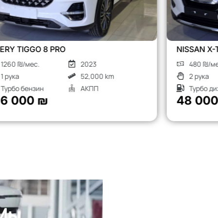
NISSAN X-TRAIL
480 ₪/мес.
2018
2 рука
136,000 km
Турбо дизель
АКПП
48 000 ₪
 Мы