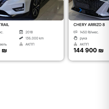
CHERY ARRIZO 8
MG S9
1450 ₪/мес.
2026
1900
рука
Гибрид
рука
АКПП
АКП
144 900 ₪
190 