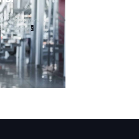
ми, чтобы ответить
иль и помочь
с