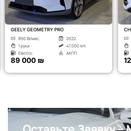
CHERY TIGGO 8 PRO
1260 ₪/мес.
2023
1 рука
52,000 km
Турбо бензин
АКПП
126 000 ₪
Оставьте Заявку –