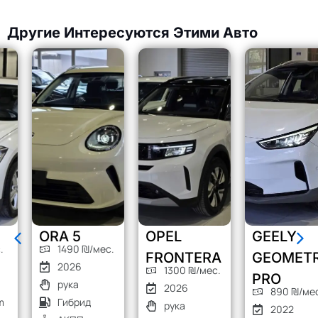
Другие Интересуются Этими Авто
ORA 5
OPEL
GEELY
1490 ₪/мес.
FRONTERA
GEOMETRY
2026
1300 ₪/мес.
PRO
рука
2026
890 ₪/мес.
Гибрид
рука
2022