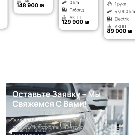
АКПП
0 km
1 рука
148 900 ₪
Гибрид
47,000 km
АКПП
Electric
129 900 ₪
АКПП
89 000 ₪
Оставьте Заявку – Мы
Свяжемся С Вами!
Заполните форму, и наш менеджер свяжется с
вами, чтобы ответить на все вопросы,
подобрать подходящий автомобиль и помочь
с
оформлением