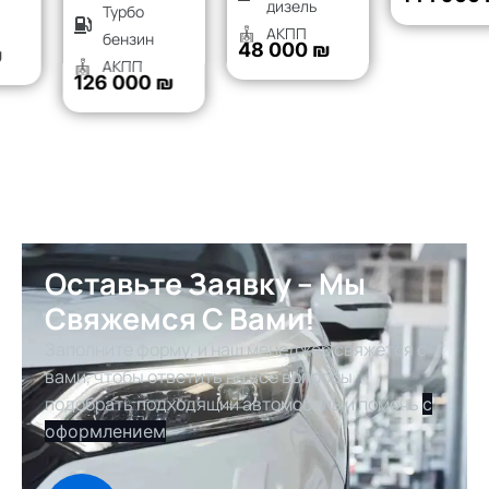
дизель
Турбо
АКПП
бензин
48 000 ₪
АКПП
126 000 ₪
Оставьте Заявку – Мы
Свяжемся С Вами!
Заполните форму, и наш менеджер свяжется с
вами, чтобы ответить на все вопросы,
подобрать подходящий автомобиль и помочь
с
оформлением