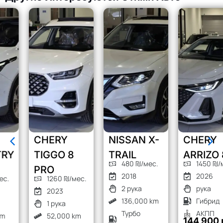
CHERY
NISSAN X-
CHERY
TIGGO 8
TRAIL
ARRIZO 8
480 ₪/мес.
1450 ₪/мес.
PRO
2018
2026
1260 ₪/мес.
2 рука
рука
2023
136,000 km
Гибрид
1 рука
Турбо
АКПП
52,000 km
144 900 ₪