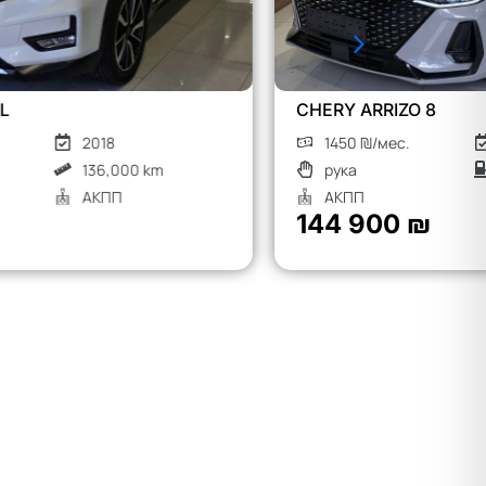
CHERY ARRIZO 8
MG S9
1450 ₪/мес.
2026
1900
рука
Гибрид
рука
АКПП
АКП
144 900 ₪
190 