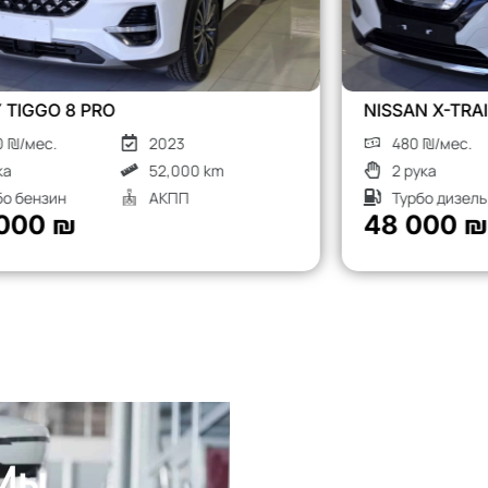
NISSAN X-TRAIL
480 ₪/мес.
2018
2 рука
136,000 km
Турбо дизель
АКПП
48 000 ₪
 Мы