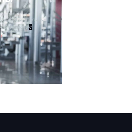
ми, чтобы ответить
иль и помочь
с