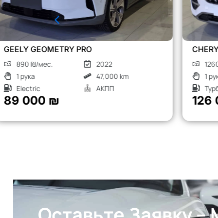
CHERY TIGGO 8 PRO
1260 ₪/мес.
2023
1 рука
52,000 km
Турбо бензин
АКПП
126 000 ₪
Оставьте Заявку –