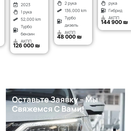
2 рука
рука
2023
136,000 km
Гибрид
1 рука
Турбо
АКПП
52,000 km
144 900 ₪
дизель
Турбо
АКПП
бензин
48 000 ₪
АКПП
126 000 ₪
Оставьте Заявку – Мы
Свяжемся С Вами!
Заполните форму, и наш менеджер свяжется с
вами, чтобы ответить на все вопросы,