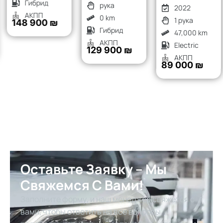
Гибрид
рука
2022
АКПП
0 km
1 рука
148 900 ₪
Гибрид
47,000 km
АКПП
Electric
129 900 ₪
АКПП
89 000 ₪
Оставьте Заявку – Мы
Свяжемся С Вами!
Заполните форму, и наш менеджер свяжется с
вами, чтобы ответить на все вопросы,