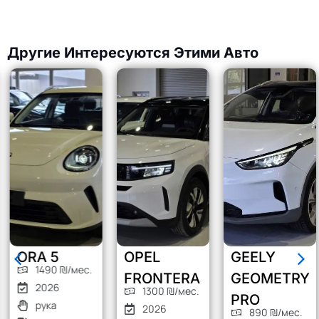
Другие Интересуются Этими Авто
ORA 5
OPEL
GEELY
1490 ₪/мес.
FRONTERA
GEOMETRY
2026
1300 ₪/мес.
PRO
рука
2026
890 ₪/мес.