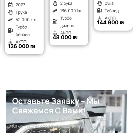
2 рука
рука
2023
136,000 km
Гибрид
1 рука
Турбо
АКПП
52,000 km
144 900 ₪
дизель
Турбо
АКПП
бензин
48 000 ₪
АКПП
126 000 ₪
Оставьте Заявку – Мы
Свяжемся С Вами!
Заполните форму, и наш менеджер свяжется с
вами, чтобы ответить на все вопросы,