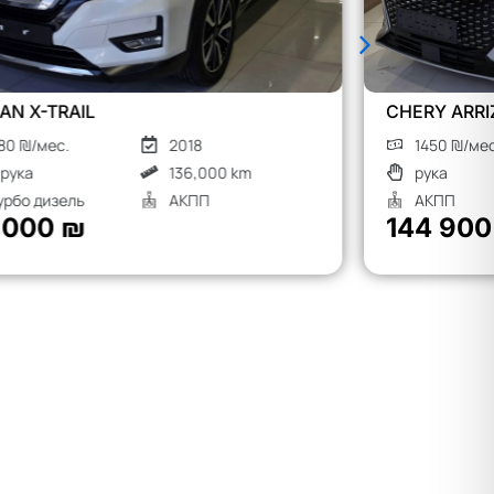
CHERY ARRIZO 8
MG S9
1450 ₪/мес.
2026
1900
рука
Гибрид
рука
АКПП
АКП
144 900 ₪
190 