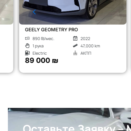
CHERY TIGGO 8 PRO
1260 ₪/мес.
2023
1 рука
52,000 km
Турбо бензин
АКПП
126 000 ₪
Оставьте Заявку –