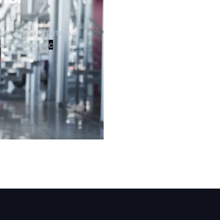
ми, чтобы ответить
иль и помочь
с