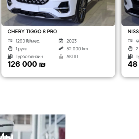
NISSAN X-TRAIL
480 ₪/мес.
2018
2 рука
136,000 km
Турбо дизель
АКПП
48 000 ₪
 Мы