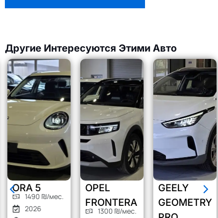
Другие Интересуются Этими Авто
ORA 5
OPEL
GEELY
1490 ₪/мес.
FRONTERA
GEOMETRY
2026
1300 ₪/мес.
PRO