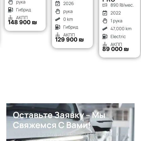
рука
2026
890 ₪/мес.
Гибрид
рука
2022
АКПП
0 km
1 рука
148 900 ₪
Гибрид
47,000 km
АКПП
Electric
129 900 ₪
АКПП
89 000 ₪
Оставьте Заявку – Мы
Свяжемся С Вами!
Заполните форму, и наш менеджер свяжется с