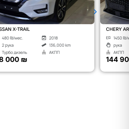
CHERY ARRIZO 8
MG S9
1450 ₪/мес.
2026
1900
рука
Гибрид
рука
АКПП
АКП
144 900 ₪
190 