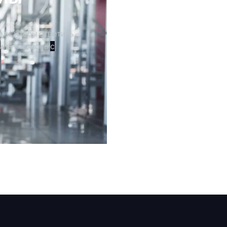
ми, чтобы ответить
иль и помочь
с