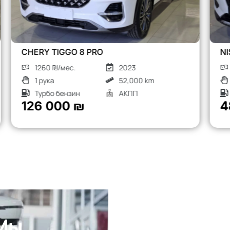
NISSAN X-TRAIL
480 ₪/мес.
2018
2 рука
136,000 km
Турбо дизель
АКПП
48 000 ₪
 Мы