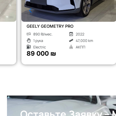
CHERY TIGGO 8 PRO
1260 ₪/мес.
2023
1 рука
52,000 km
Турбо бензин
АКПП
126 000 ₪
Оставьте Заявку –