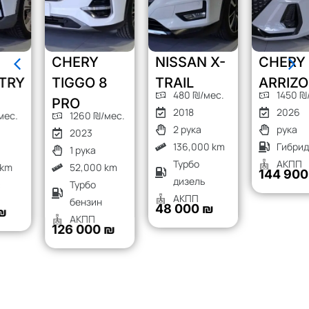
CHERY
NISSAN X-
CHERY
TIGGO 8
TRAIL
ARRIZO 8
480 ₪/мес.
1450 ₪/мес.
PRO
2018
2026
1260 ₪/мес.
2 рука
рука
2023
136,000 km
Гибрид
1 рука
Турбо
АКПП
52,000 km
144 900 ₪
дизель
Турбо
АКПП
бензин
48 000 ₪
АКПП
126 000 ₪