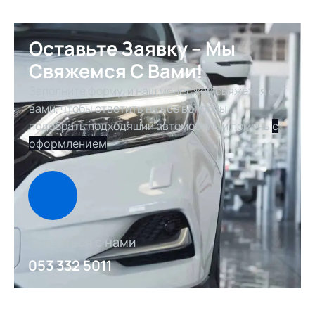
Оставьте Заявку – Мы
Свяжемся С Вами!
Заполните форму, и наш менеджер свяжется с
вами, чтобы ответить на все вопросы,
подобрать подходящий автомобиль и помочь
с
оформлением
Связаться с нами
053 332 5011