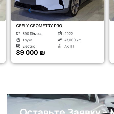
CHERY TIGGO 8 PRO
1260 ₪/мес.
2023
1 рука
52,000 km
Турбо бензин
АКПП
126 000 ₪
Оставьте Заявку –