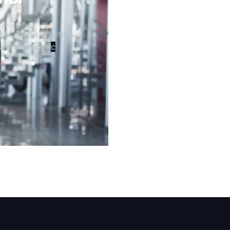
ми, чтобы ответить
иль и помочь
с