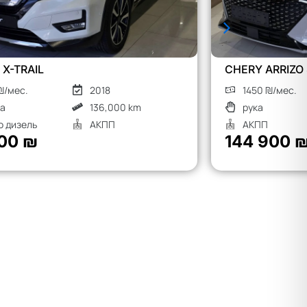
CHERY ARRIZO 8
MG S9
1450 ₪/мес.
2026
1900
рука
Гибрид
рука
АКПП
АКП
144 900 ₪
190 