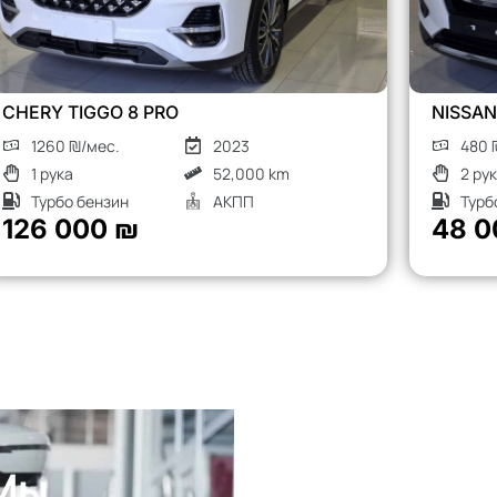
NISSAN X-TRAIL
480 ₪/мес.
2018
2 рука
136,000 km
Турбо дизель
АКПП
48 000 ₪
 Мы