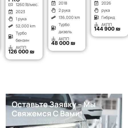
2018
2026
1260 ₪/мес.
2 рука
рука
2023
136,000 km
Гибрид
1 рука
Турбо
АКПП
52,000 km
144 900 ₪
дизель
Турбо
АКПП
бензин
48 000 ₪
АКПП
126 000 ₪
Оставьте Заявку – Мы
Свяжемся С Вами!
Заполните форму, и наш менеджер свяжется с