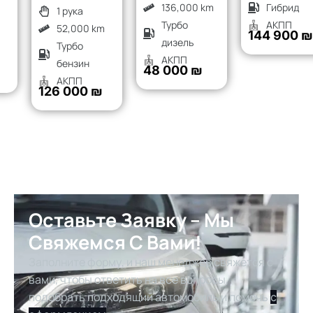
136,000 km
Гибрид
1 рука
Турбо
АКПП
52,000 km
144 900 ₪
дизель
Турбо
АКПП
бензин
48 000 ₪
АКПП
126 000 ₪
Оставьте Заявку – Мы
Свяжемся С Вами!
Заполните форму, и наш менеджер свяжется с
вами, чтобы ответить на все вопросы,
подобрать подходящий автомобиль и помочь
с