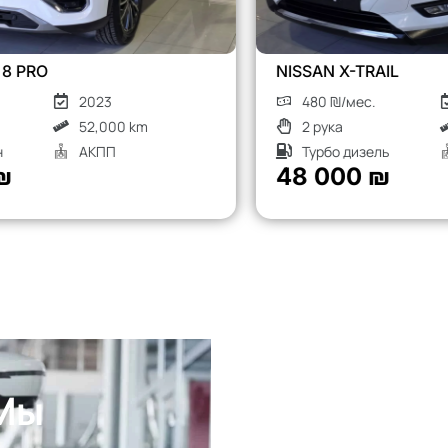
NISSAN X-TRAIL
480 ₪/мес.
2018
2 рука
136,000 km
Турбо дизель
АКПП
48 000 ₪
 Мы