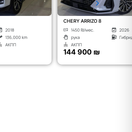
CHERY ARRIZO 8
MG S9
1450 ₪/мес.
2026
1900
рука
Гибрид
рука
АКПП
АКП
144 900 ₪
190 