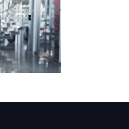
ми, чтобы ответить
иль и помочь
с