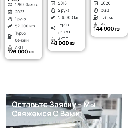
2018
2026
1260 ₪/мес.
2 рука
рука
2023
136,000 km
Гибрид
1 рука
Турбо
АКПП
52,000 km
144 900 ₪
дизель
Турбо
АКПП
бензин
48 000 ₪
АКПП
126 000 ₪
Оставьте Заявку – Мы
Свяжемся С Вами!
Заполните форму, и наш менеджер свяжется с