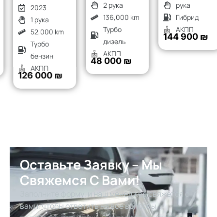
2 рука
рука
2023
136,000 km
Гибрид
1 рука
Турбо
АКПП
52,000 km
144 900 ₪
дизель
Турбо
АКПП
бензин
48 000 ₪
АКПП
126 000 ₪
Оставьте Заявку – Мы
Свяжемся С Вами!
Заполните форму, и наш менеджер свяжется с
вами, чтобы ответить на все вопросы,