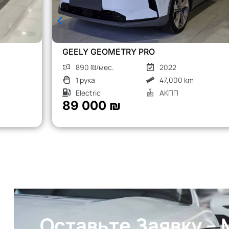
CHERY TIGGO 8 PRO
1260 ₪/мес.
2023
1 рука
52,000 km
Турбо бензин
АКПП
126 000 ₪
Оставьте Заявку –