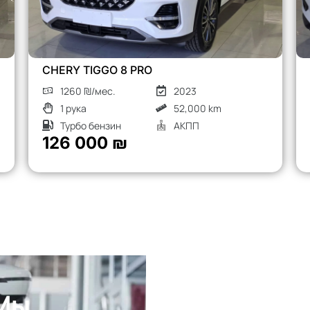
NISSAN X-TRAIL
480 ₪/мес.
2018
2 рука
136,000 km
Турбо дизель
АКПП
48 000 ₪
 Мы