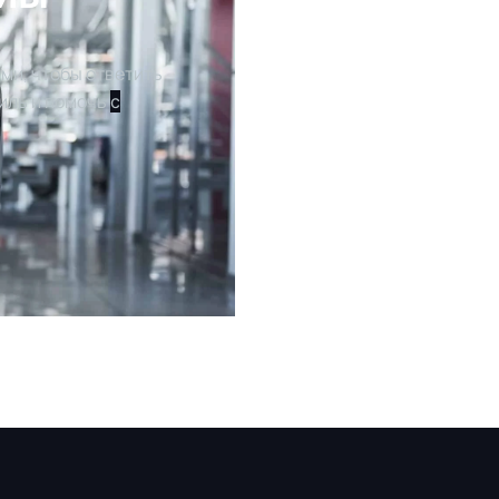
ми, чтобы ответить
иль и помочь
с