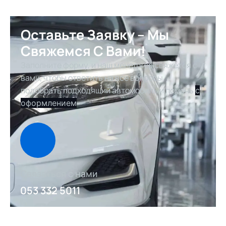
Оставьте Заявку – Мы
Свяжемся С Вами!
Заполните форму, и наш менеджер свяжется с
вами, чтобы ответить на все вопросы,
подобрать подходящий автомобиль и помочь
с
оформлением
Связаться с нами
053 332 5011