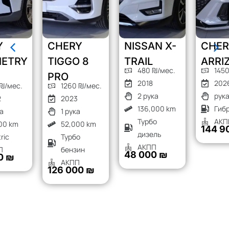
CHERY
NISSAN X-
CHERY
TIGGO 8
TRAIL
ARRIZO 8
480 ₪/мес.
1450 ₪/мес.
PRO
2018
2026
1260 ₪/мес.
2 рука
рука
2023
136,000 km
Гибрид
1 рука
Турбо
АКПП
52,000 km
144 900 ₪
дизель
Турбо
АКПП
бензин
48 000 ₪
АКПП
126 000 ₪