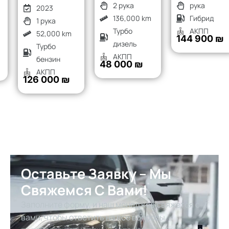
2 рука
рука
2023
136,000 km
Гибрид
1 рука
Турбо
АКПП
52,000 km
144 900 ₪
дизель
Турбо
АКПП
бензин
48 000 ₪
АКПП
126 000 ₪
Оставьте Заявку – Мы
Свяжемся С Вами!
Заполните форму, и наш менеджер свяжется с
вами, чтобы ответить на все вопросы,