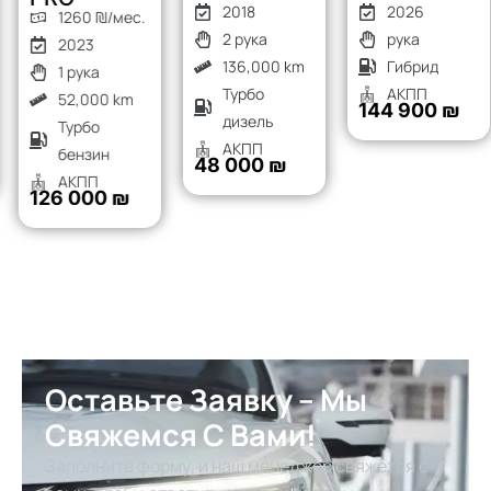
2018
2026
1260 ₪/мес.
2 рука
рука
2023
136,000 km
Гибрид
1 рука
Турбо
АКПП
52,000 km
144 900 ₪
дизель
Турбо
АКПП
бензин
48 000 ₪
АКПП
126 000 ₪
Оставьте Заявку – Мы
Свяжемся С Вами!
Заполните форму, и наш менеджер свяжется с