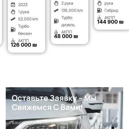
2 рука
рука
2023
136,000 km
Гибрид
1 рука
Турбо
АКПП
52,000 km
144 900 ₪
дизель
Турбо
АКПП
бензин
48 000 ₪
АКПП
126 000 ₪
Оставьте Заявку – Мы
Свяжемся С Вами!
Заполните форму, и наш менеджер свяжется с
вами, чтобы ответить на все вопросы,