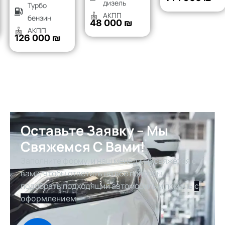
дизель
Турбо
АКПП
бензин
48 000 ₪
АКПП
126 000 ₪
Оставьте Заявку – Мы
Свяжемся С Вами!
Заполните форму, и наш менеджер свяжется с
вами, чтобы ответить на все вопросы,
подобрать подходящий автомобиль и помочь
с
оформлением