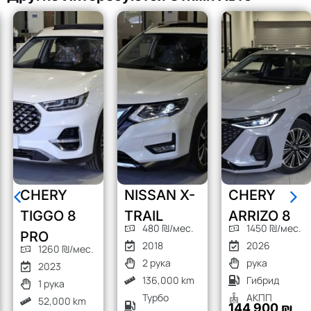
CHERY
NISSAN X-
CHERY
TIGGO 8
TRAIL
ARRIZO 8
480 ₪/мес.
1450 ₪/мес.
PRO
2018
2026
1260 ₪/мес.
2 рука
рука
2023
136,000 km
Гибрид
1 рука
Турбо
АКПП
52,000 km
144 900 ₪