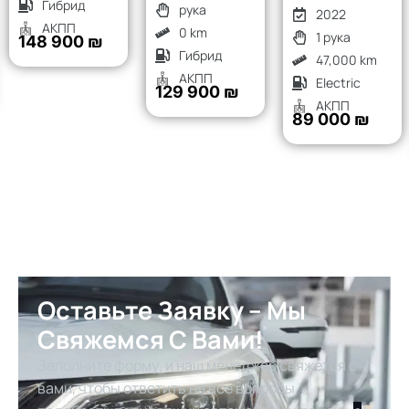
Гибрид
рука
2022
АКПП
0 km
1 рука
148 900 ₪
Гибрид
47,000 km
АКПП
Electric
129 900 ₪
АКПП
89 000 ₪
Оставьте Заявку – Мы
Свяжемся С Вами!
Заполните форму, и наш менеджер свяжется с
вами, чтобы ответить на все вопросы,