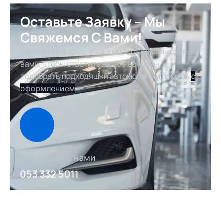
Оставьте Заявку – Мы
Свяжемся С Вами!
Заполните форму, и наш менеджер свяжется с
вами, чтобы ответить на все вопросы,
подобрать подходящий автомобиль и помочь
с
оформлением
Связаться с нами
053 332 5011