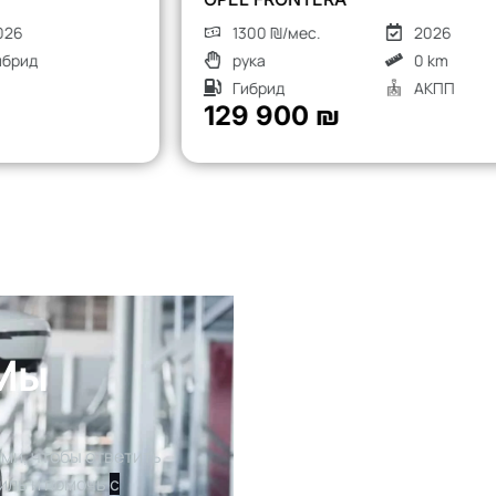
1300 ₪/мес.
2026
рука
0 km
Гибрид
АКПП
129 900 ₪
 Мы
ми, чтобы ответить
иль и помочь
с