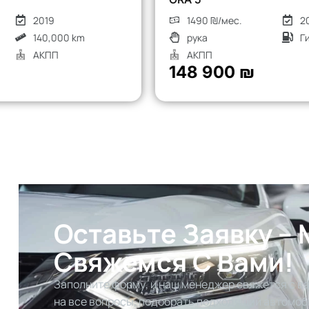
1490 ₪/мес.
2026
рука
Гибрид
АКПП
148 900 ₪
Оставьте Заявку –
Свяжемся С Вами!
Заполните форму, и наш менеджер свяжется с ва
на все вопросы, подобрать подходящий автомоб