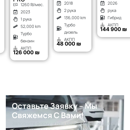
2018
2026
1260 ₪/мес.
2 рука
рука
2023
136,000 km
Гибрид
1 рука
Турбо
АКПП
52,000 km
144 900 ₪
дизель
Турбо
АКПП
бензин
48 000 ₪
АКПП
126 000 ₪
Оставьте Заявку – Мы
Свяжемся С Вами!
Заполните форму, и наш менеджер свяжется с