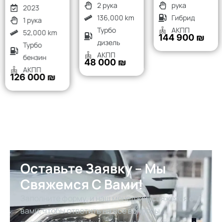
2 рука
рука
2023
136,000 km
Гибрид
1 рука
Турбо
АКПП
52,000 km
144 900 ₪
дизель
Турбо
АКПП
бензин
48 000 ₪
АКПП
126 000 ₪
Оставьте Заявку – Мы
Свяжемся С Вами!
Заполните форму, и наш менеджер свяжется с
вами, чтобы ответить на все вопросы,