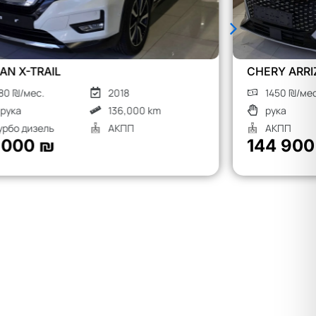
CHERY ARRIZO 8
MG S9
1450 ₪/мес.
2026
1900
рука
Гибрид
рука
АКПП
АКП
144 900 ₪
190 