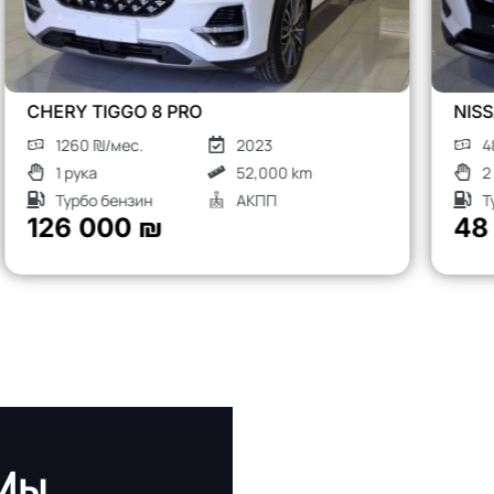
NISSAN X-TRAIL
480 ₪/мес.
2018
2 рука
136,000 km
Турбо дизель
АКПП
48 000 ₪
 Мы