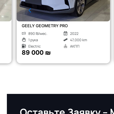
CHERY TIGGO 8 PRO
1260 ₪/мес.
2023
1 рука
52,000 km
Турбо бензин
АКПП
126 000 ₪
Оставьте Заявку –