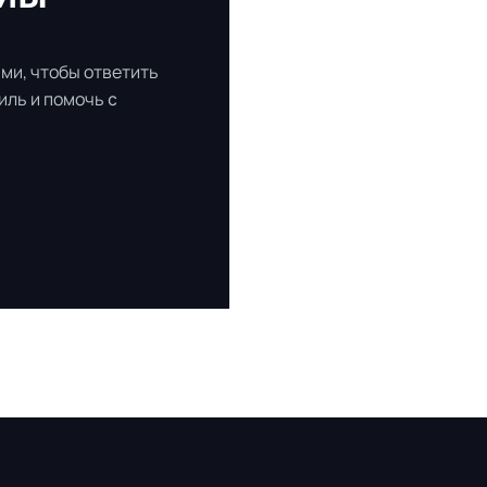
ми, чтобы ответить
иль и помочь
с