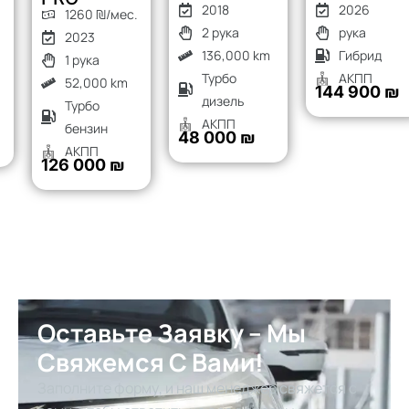
2018
2026
1260 ₪/мес.
2 рука
рука
2023
136,000 km
Гибрид
1 рука
Турбо
АКПП
52,000 km
144 900 ₪
дизель
Турбо
АКПП
бензин
48 000 ₪
АКПП
126 000 ₪
Оставьте Заявку – Мы
Свяжемся С Вами!
Заполните форму, и наш менеджер свяжется с