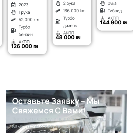
2 рука
рука
2023
136,000 km
Гибрид
1 рука
Турбо
АКПП
52,000 km
144 900 ₪
дизель
Турбо
АКПП
бензин
48 000 ₪
АКПП
126 000 ₪
Оставьте Заявку – Мы
Свяжемся С Вами!
Заполните форму, и наш менеджер свяжется с
вами, чтобы ответить на все вопросы,