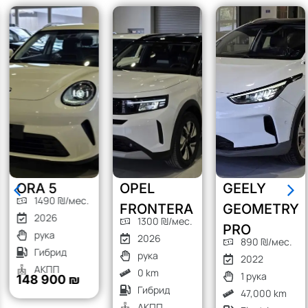
ORA 5
OPEL
GEELY
1490 ₪/мес.
FRONTERA
GEOMETRY
2026
1300 ₪/мес.
PRO
рука
2026
890 ₪/мес.
Гибрид
рука
2022
АКПП
0 km
1 рука
148 900 ₪
Гибрид
47,000 km
АКПП