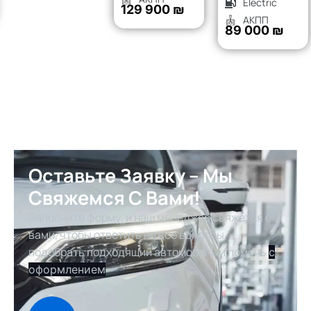
Electric
129 900 ₪
АКПП
89 000 ₪
Оставьте Заявку – Мы
Свяжемся С Вами!
Заполните форму, и наш менеджер свяжется с
вами, чтобы ответить на все вопросы,
подобрать подходящий автомобиль и помочь
с
оформлением