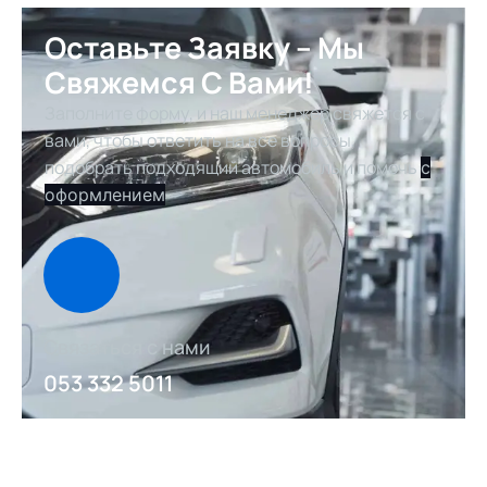
Оставьте Заявку – Мы
Свяжемся С Вами!
Заполните форму, и наш менеджер свяжется с
вами, чтобы ответить на все вопросы,
подобрать подходящий автомобиль и помочь
с
оформлением
Связаться с нами
053 332 5011