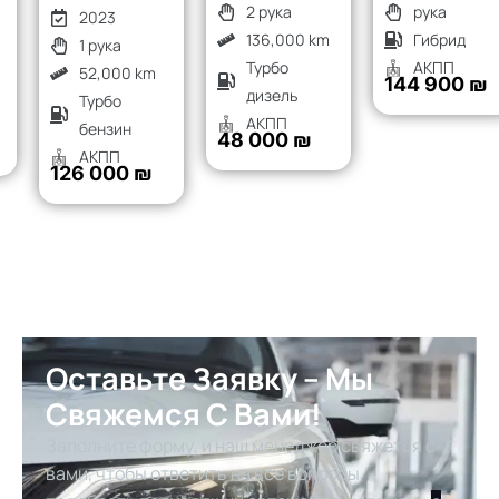
2 рука
рука
2023
136,000 km
Гибрид
1 рука
Турбо
АКПП
52,000 km
144 900 ₪
дизель
Турбо
АКПП
бензин
48 000 ₪
АКПП
126 000 ₪
Оставьте Заявку – Мы
Свяжемся С Вами!
Заполните форму, и наш менеджер свяжется с
вами, чтобы ответить на все вопросы,