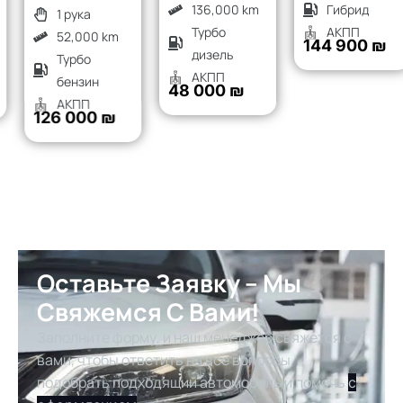
136,000 km
Гибрид
1 рука
Турбо
АКПП
52,000 km
144 900 ₪
дизель
Турбо
АКПП
бензин
48 000 ₪
АКПП
126 000 ₪
Оставьте Заявку – Мы
Свяжемся С Вами!
Заполните форму, и наш менеджер свяжется с
вами, чтобы ответить на все вопросы,
подобрать подходящий автомобиль и помочь
с