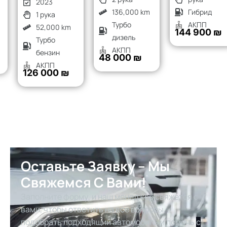
2023
136,000 km
Гибрид
1 рука
Турбо
АКПП
52,000 km
144 900 ₪
дизель
Турбо
АКПП
бензин
48 000 ₪
АКПП
126 000 ₪
Оставьте Заявку – Мы
Свяжемся С Вами!
Заполните форму, и наш менеджер свяжется с
вами, чтобы ответить на все вопросы,
подобрать подходящий автомобиль и помочь
с