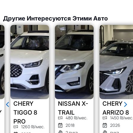
Другие Интересуются Этими Авто
CHERY
NISSAN X-
CHERY
TIGGO 8
TRAIL
ARRIZO 8
480 ₪/мес.
1450 ₪/мес.
PRO
2018
2026
1260 ₪/мес.
2 рука
рука