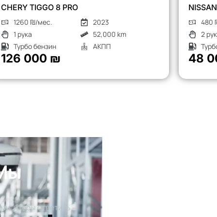
NISSAN X-TRAIL
480 ₪/мес.
2018
2 рука
136,000 km
Турбо дизель
АКПП
48 000 ₪
 Мы
ми, чтобы ответить