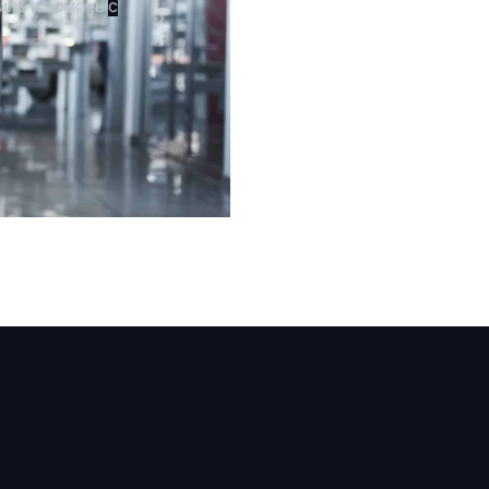
иль и помочь
с