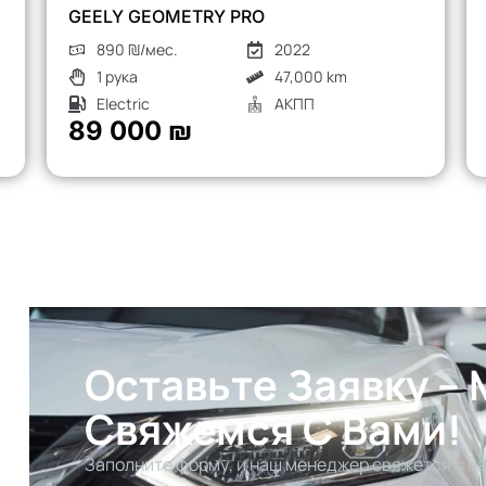
CHERY TIGGO 8 PRO
1260 ₪/мес.
2023
1 рука
52,000 km
Турбо бензин
АКПП
126 000 ₪
Оставьте Заявку –
Свяжемся С Вами!
Заполните форму, и наш менеджер свяжется с ва