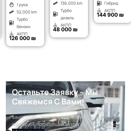
136,000 km
Гибрид
1 рука
Турбо
АКПП
52,000 km
144 900 ₪
дизель
Турбо
АКПП
бензин
48 000 ₪
АКПП
126 000 ₪
Оставьте Заявку – Мы
Свяжемся С Вами!
Заполните форму, и наш менеджер свяжется с
вами, чтобы ответить на все вопросы,
подобрать подходящий автомобиль и помочь
с