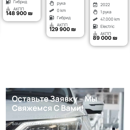
Гибрид
рука
2022
АКПП
0 km
1 рука
148 900 ₪
Гибрид
47,000 km
АКПП
Electric
129 900 ₪
АКПП
89 000 ₪
Оставьте Заявку – Мы
Свяжемся С Вами!
Заполните форму, и наш менеджер свяжется с
вами, чтобы ответить на все вопросы,