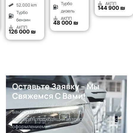
Турбо
АКПП
52,000 km
144 900 ₪
дизель
Турбо
АКПП
бензин
48 000 ₪
АКПП
126 000 ₪
Оставьте Заявку – Мы
Свяжемся С Вами!
Заполните форму, и наш менеджер свяжется с
вами, чтобы ответить на все вопросы,
подобрать подходящий автомобиль и помочь
с
оформлением