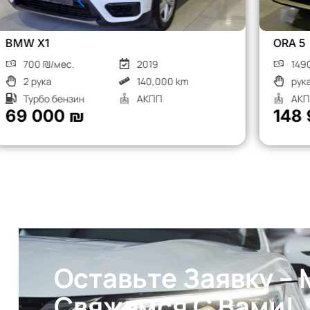
ORA 5
1490 ₪/мес.
2026
рука
Гибрид
АКПП
148 900 ₪
Оставьте Заявку –
Свяжемся С Вами!