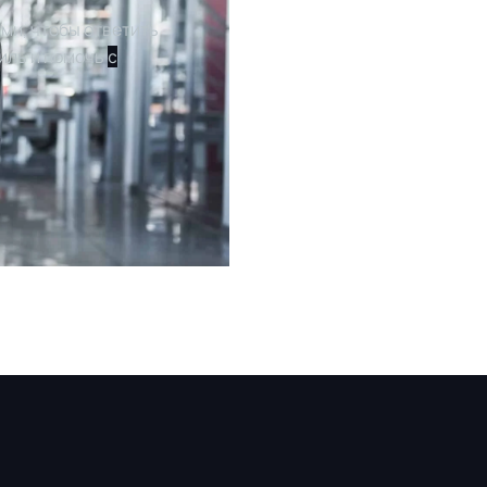
ми, чтобы ответить
иль и помочь
с