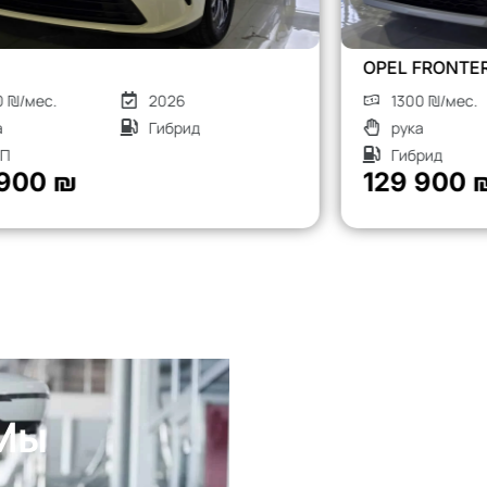
OPEL FRONTERA
1300 ₪/мес.
2026
рука
0 km
Гибрид
АКПП
129 900 ₪
 Мы